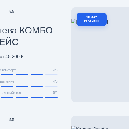
5
/
5
10 лет
гарантии
лева КОМБО
ЕЙС
от 48 200 ₽
й комфорт
4/5
давление
4/5
тельный свет
5/5
5
/
5