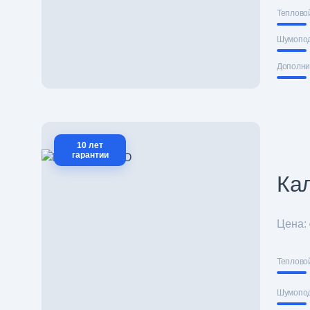
Теплово
Шумопо
Дополни
10 лет
гарантии
Ка
Цена:
Теплово
Шумопо