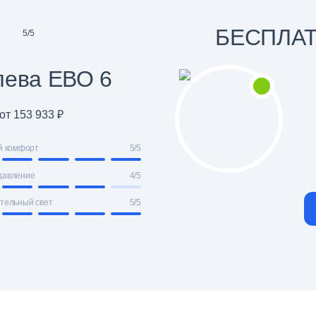
БЕСПЛА
5
/
5
лева ЕВО 6
от 153 933 ₽
й комфорт
5/5
давление
4/5
тельный свет
5/5