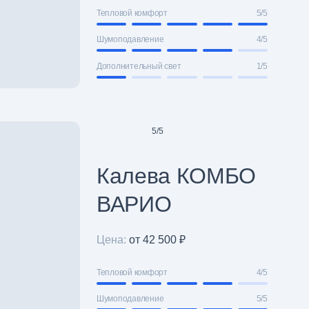
Тепловой комфорт
5/5
Шумоподавление
4/5
Дополнительный свет
1/5
5
/
5
Калева КОМБО
ВАРИО
Цена:
от 42 500 ₽
Тепловой комфорт
4/5
Шумоподавление
5/5