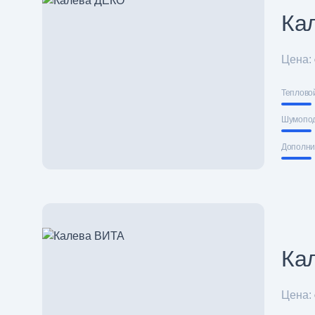
Ка
Цена:
Теплово
Шумопо
Дополни
Ка
Цена: