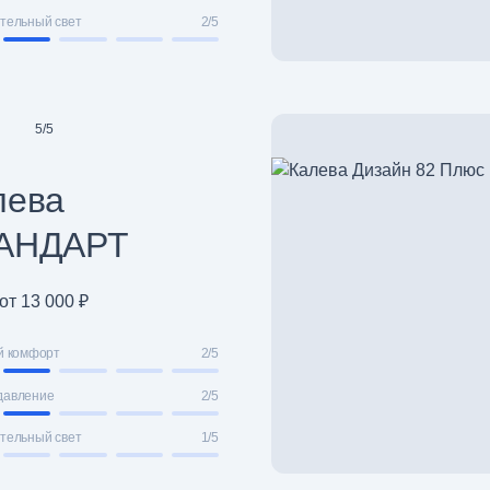
тельный свет
2/5
5
/
5
лева
АНДАРТ
от 13 000 ₽
й комфорт
2/5
давление
2/5
тельный свет
1/5