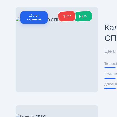
NEW
10 лет
TOP
гарантии
Ка
СП
Цена:
Теплово
Шумопо
Дополни