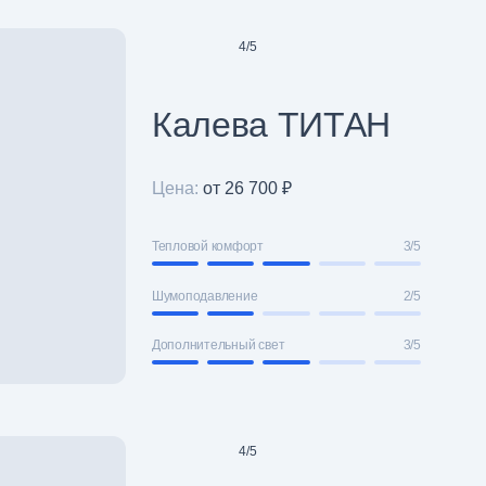
4
/
5
Калева ТИТАН
Цена:
от 26 700 ₽
Тепловой комфорт
3/5
Шумоподавление
2/5
Дополнительный свет
3/5
4
/
5