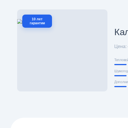
10 лет
гарантии
Ка
Цена:
Теплово
Шумопо
Дополни