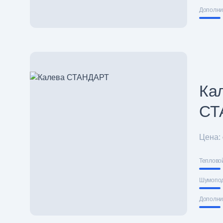
Дополни
Ка
СТ
Цена:
Теплово
Шумопо
Дополни