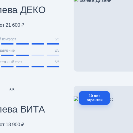
лева ДЕКО
от 21 600 ₽
й комфорт
5/5
давление
3/5
тельный свет
5/5
5
/
5
10 лет
гарантии
лева ВИТА
от 18 900 ₽