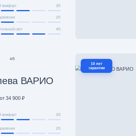
й комфорт
3/5
давление
2/5
тельный свет
4/5
4
/
5
10 лет
гарантии
лева ВАРИО
от 34 900 ₽
й комфорт
3/5
давление
2/5