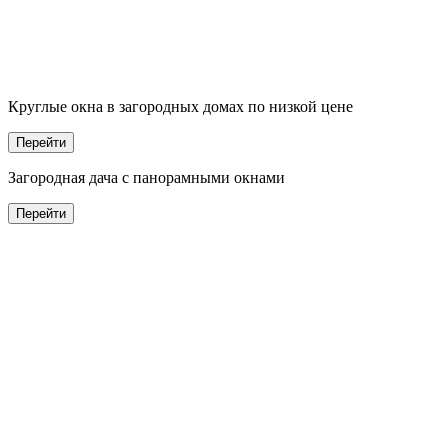
Круглые окна в
заго
родных домах по низкой цене
Перейти
Заго
родная дача с панорамными окнами
Перейти