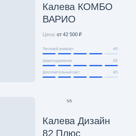
Калева КОМБО
ВАРИО
Цена:
от 42 500 ₽
Тепловой комфорт
4/5
Шумоподавление
5/5
Дополнительный свет
4/5
5
/
5
Калева Дизайн
82 Плюс