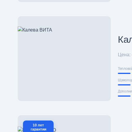
Ка
Цена:
Теплово
Шумопо
Дополни
10 лет
гарантии