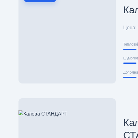
Ка
Цена:
Теплово
Шумопо
Дополни
Ка
СТ