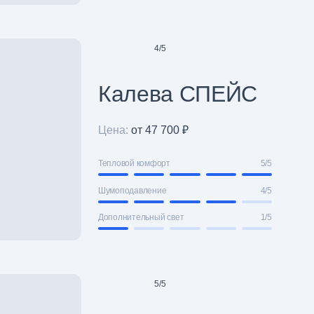
4
/
5
Калева СПЕЙС
Цена:
от 47 700 ₽
Тепловой комфорт
5/5
Шумоподавление
4/5
Дополнительный свет
1/5
5
/
5