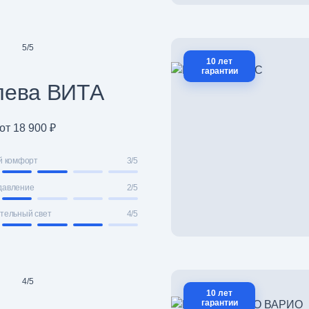
5
/
5
10 лет
гарантии
лева ВИТА
от 18 900 ₽
й комфорт
3/5
давление
2/5
тельный свет
4/5
4
/
5
10 лет
гарантии