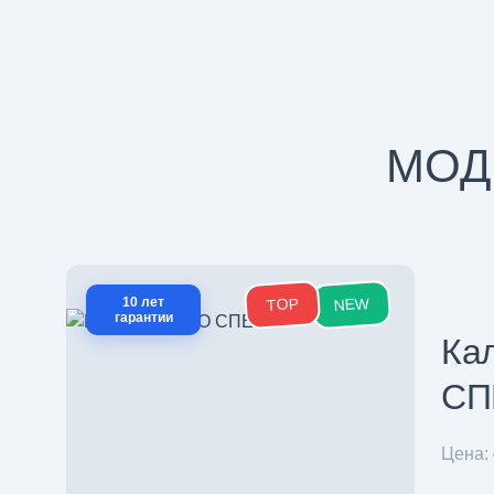
МОД
NEW
10 лет
TOP
гарантии
Ка
СП
Цена: