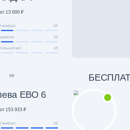
от 13 000 ₽
й комфорт
2/5
давление
2/5
тельный свет
1/5
БЕСПЛА
5
/
5
лева ЕВО 6
от 153 933 ₽
й комфорт
5/5