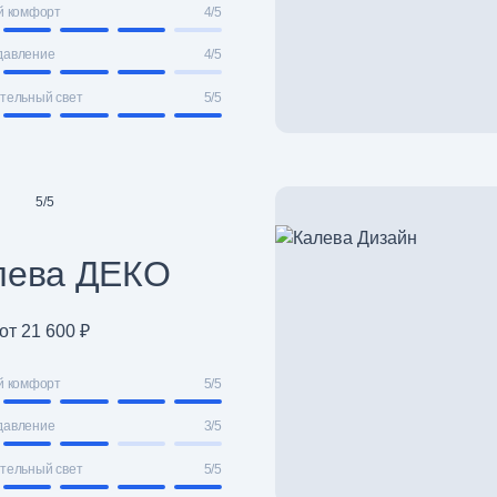
й комфорт
4/5
давление
4/5
тельный свет
5/5
5
/
5
лева ДЕКО
от 21 600 ₽
й комфорт
5/5
давление
3/5
тельный свет
5/5