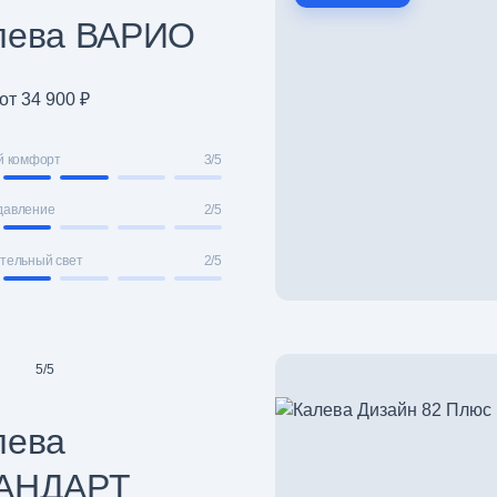
лева ВАРИО
от 34 900 ₽
й комфорт
3/5
давление
2/5
тельный свет
2/5
5
/
5
лева
АНДАРТ