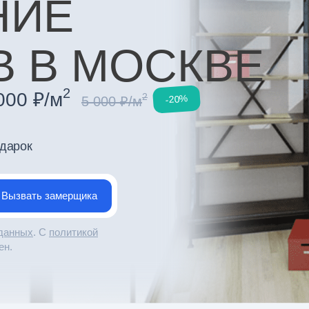
НИЕ
В В МОСКВЕ
2
000 ₽/м
2
-20%
5 000 ₽/м
одарок
 данных
. С
политикой
ен.