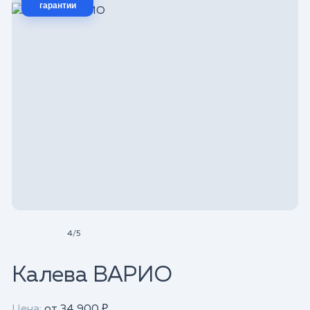
гарантии
4
/
5
Калева ВАРИО
Цена:
от 34 900 ₽