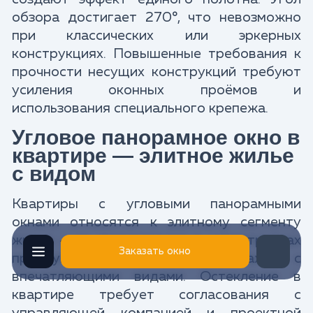
обзора достигает 270°, что невозможно
при классических или эркерных
конструкциях. Повышенные требования к
прочности несущих конструкций требуют
усиления оконных проёмов и
использования специального крепежа.
Угловое панорамное окно в
квартире — элитное жилье
с видом
Квартиры с угловыми панорамными
окнами относятся к элитному сегменту
жилья — их проектируют в новостройках
Заказать окно
премиум-класса на высоких этажах с
впечатляющими видами. Остекление в
квартире требует согласования с
управляющей компанией и проектной