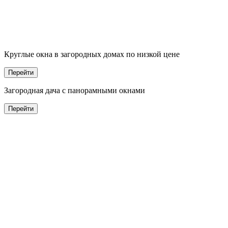
Круглые окна в
заго
родных домах по низкой цене
Перейти
Заго
родная дача с панорамными окнами
Перейти