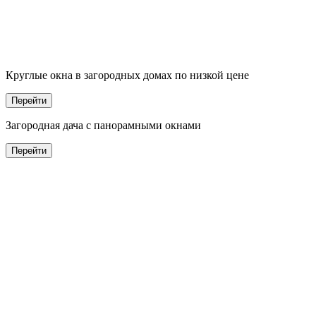
Круглые окна в
заго
родных домах по низкой цене
Перейти
Заго
родная дача с панорамными окнами
Перейти